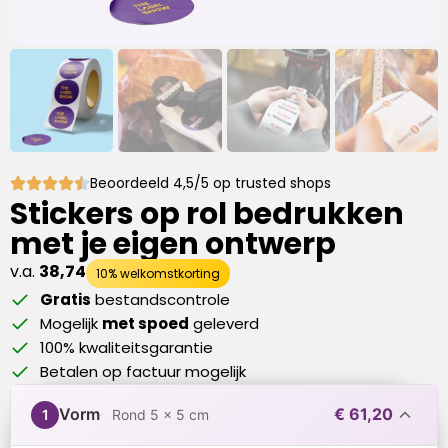
Beoordeeld 4,5/5 op trusted shops
Stickers op rol
bedrukken
met je eigen ontwerp
v.a.
38,74
10% welkomstkorting
Gratis
bestandscontrole
Mogelijk
met spoed
geleverd
100% kwaliteitsgarantie
Betalen op factuur mogelijk
Vorm
€ 61,20
1
Rond 5 x 5 cm