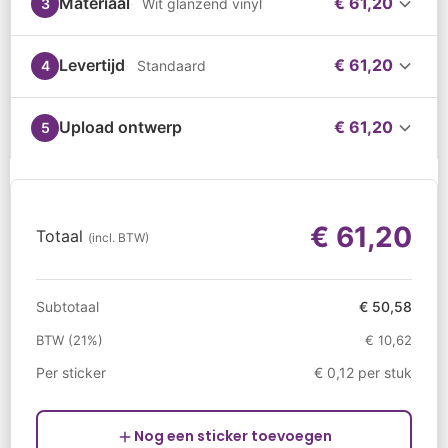
Materiaal
€ 61,20
3
Wit glanzend vinyl
Levertijd
€ 61,20
4
Standaard
Upload ontwerp
€ 61,20
5
€ 61,20
Totaal
(incl. BTW)
Subtotaal
€ 50,58
BTW (21%)
€ 10,62
Per sticker
€ 0,12 per stuk
Nog een sticker toevoegen