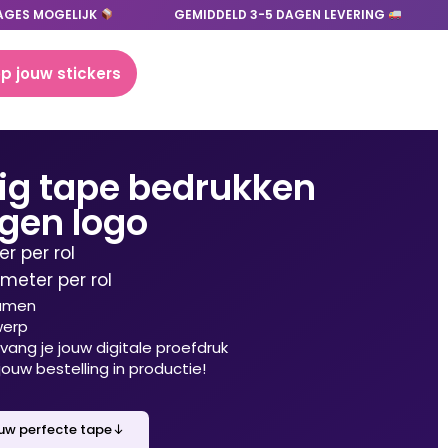
AGES MOGELIJK
GEMIDDELD 3-5 DAGEN LEVERING
p jouw stickers
ig tape bedrukken
igen logo
r per rol
meter per rol
samen
werp
ang je jouw digitale proefdruk
ouw bestelling in productie!
uw perfecte tape