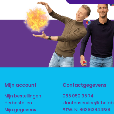
Mijn account
Contactgegevens
Mijn bestellingen
085 050 95 74
Herbestellen
klantenservice@thelab
Mijn gegevens
BTW: NL863163944B01