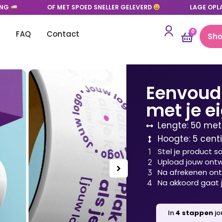
ING
OF MET SPOED SNELLER GELEVERD
LAGE OPL
0
FAQ
Contact
Sho
Eenvoud
met je e
Lengte: 50 mete
Hoogte: 5 centi
Stel je product 
Upload jouw ont
Na afrekenen ontv
Na akkoord gaat j
In
4 stappen
jo