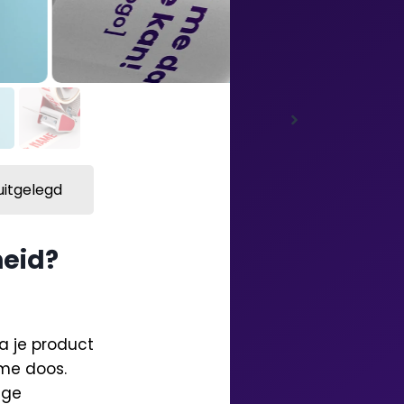
uitgelegd
heid?
ra je product
eme doos.
ige