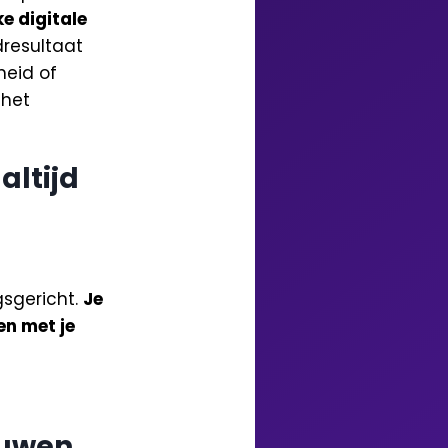
ke digitale
dresultaat
heid of
 het
altijd
ngsgericht.
Je
en met je
ouwen.