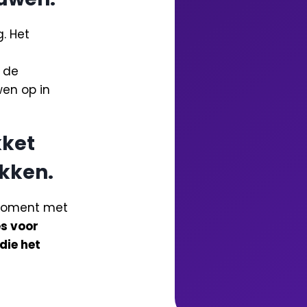
. Het
e de
en op in
kket
kken.
tmoment met
es voor
die het