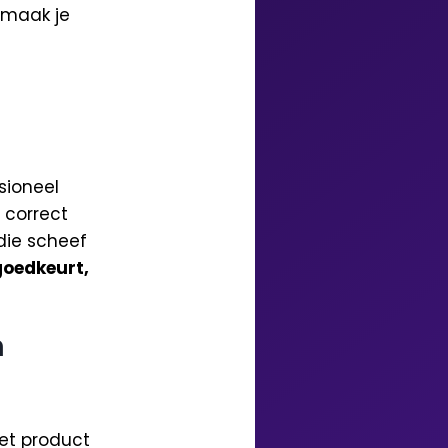
 maak je
sioneel
 correct
 die scheef
 goedkeurt,
n
het product