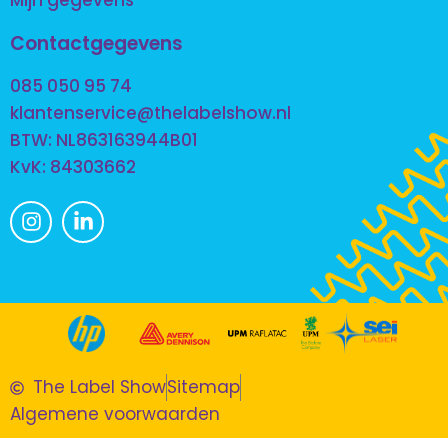
Contactgegevens
085 050 95 74
klantenservice@thelabelshow.nl
BTW: NL863163944B01
KvK: 84303662
The Label Show
Sitemap
Algemene voorwaarden