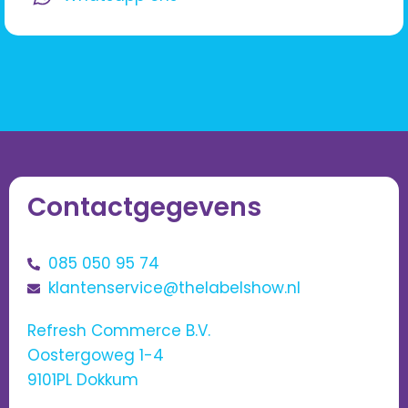
Contactgegevens
085 050 95 74
klantenservice@thelabelshow.nl
Refresh Commerce B.V.
Oostergoweg 1-4
9101PL Dokkum